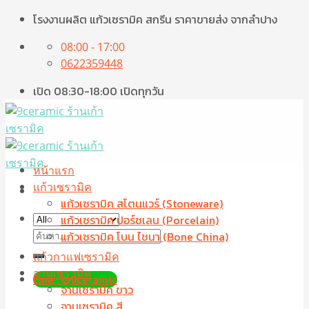
Skip
โรงงานผลิต แก้วเซรามิค สกรีน ราคาขายส่ง จากลำปาง
to
08:00 - 17:00
content
0622359448
เปิด 08:30-18:00 เปิดทุกวัน
หน้าแรก
แก้วเซรามิค
แก้วเซรามิค สโตนแวร์ (Stoneware)
แก้วเซรามิค ปอร์ซเลน (Porcelain)
ค้นหา:
แก้วเซรามิค โบน ไชนา (Bone China)
แก้วกาแฟเซรามิค
จานเซรามิค
Line : @9ceramic
จานเซรามิค ขาว
จานเซรามิค สี