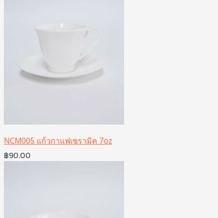
฿45.00.
฿39.00.
NCM005 แก้วกาแฟเซรามิค 7oz
฿
90.00