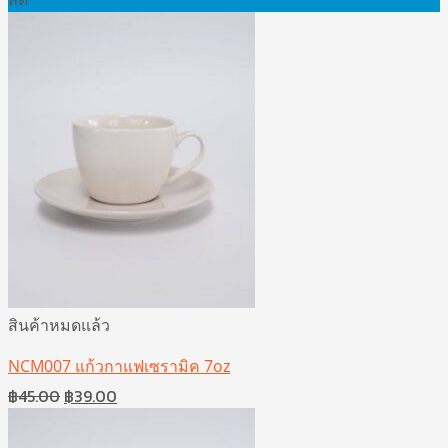
สินค้าหมดแล้ว
NCM007 แก้วกาแฟเซรามิค 7oz
Original
Current
฿
45.00
฿
39.00
price
price
was:
is: