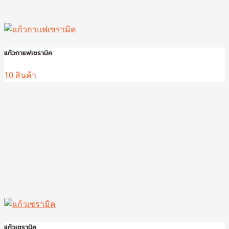
แก้วกาแฟเซรามิค
10 สินค้า
แก้วเซรามิค