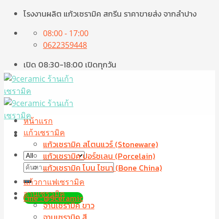
Skip
โรงงานผลิต แก้วเซรามิค สกรีน ราคาขายส่ง จากลำปาง
to
08:00 - 17:00
content
0622359448
เปิด 08:30-18:00 เปิดทุกวัน
หน้าแรก
แก้วเซรามิค
แก้วเซรามิค สโตนแวร์ (Stoneware)
แก้วเซรามิค ปอร์ซเลน (Porcelain)
ค้นหา:
แก้วเซรามิค โบน ไชนา (Bone China)
แก้วกาแฟเซรามิค
จานเซรามิค
Line : @9ceramic
จานเซรามิค ขาว
จานเซรามิค สี