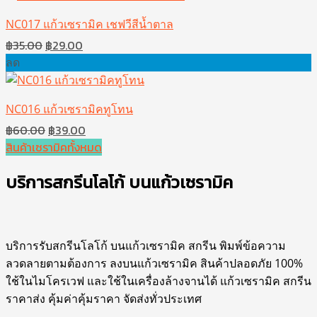
฿40.00.
฿29.00.
NC017 แก้วเซรามิค เชฟวีสีน้ำตาล
Original
Current
฿
35.00
฿
29.00
price
price
ลด
was:
is:
฿35.00.
฿29.00.
NC016 แก้วเซรามิคทูโทน
Original
Current
฿
60.00
฿
39.00
price
price
สินค้าเซรามิคทั้งหมด
was:
is:
บริการสกรีนโลโก้ บนแก้วเซรามิค
฿60.00.
฿39.00.
บริการรับสกรีนโลโก้ บนแก้วเซรามิค สกรีน พิมพ์ข้อความ
ลวดลายตามต้องการ ลงบนแก้วเซรามิค สินค้าปลอดภัย 100%
ใช้ในไมโครเวฟ และใช้ในเครื่องล้างจานได้
แก้วเซรามิค สกรีน
ราคาส่ง คุ้มค่าคุ้มราคา จัดส่งทั่วประเทศ