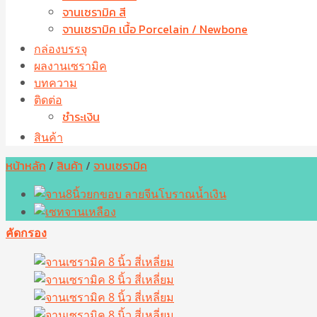
จานเซรามิค สี
จานเซรามิค เนื้อ Porcelain / Newbone
กล่องบรรจุ
ผลงานเซรามิค
บทความ
ติดต่อ
ชำระเงิน
สินค้า
หน้าหลัก
/
สินค้า
/
จานเซรามิค
คัดกรอง