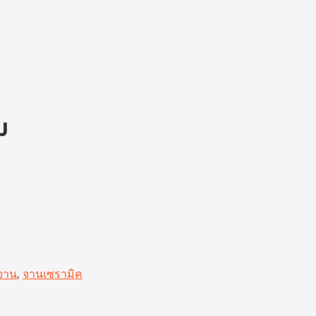
ม
จาน
,
จานเซรามิค