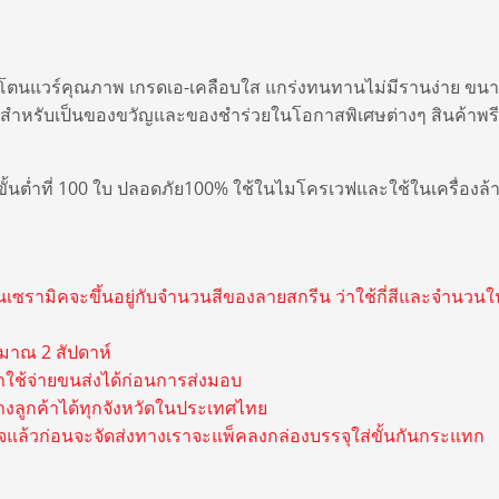
้อสโตนแวร์คุณภาพ เกรดเอ-เคลือบใส แกร่งทนทานไม่มีรานง่าย ขนา
มาะสำหรับเป็นของขวัญและของชำร่วยในโอกาสพิเศษต่างๆ สินค้าพ
ั้นต่ำที่ 100 ใบ ปลอดภัย100% ใช้ในไมโครเวฟและใช้ในเครื่องล้
ซรามิคจะขึ้นอยู่กับจำนวนสีของลายสกรีน ว่าใช้กี่สีและจำนวนใน
มาณ 2 สัปดาห์
ช้จ่ายขนส่งได้ก่อนการส่งมอบ
ยทางลูกค้าได้ทุกจังหวัดในประเทศไทย
็จแล้วก่อนจะจัดส่งทางเราจะแพ็คลงกล่องบรรจุใส่ขั้นกันกระแทก