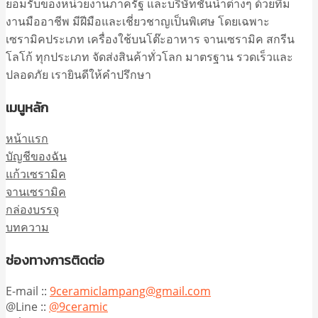
ยอมรับของหน่วยงานภาครัฐ และบริษัทชั้นนำต่างๆ ด้วยทีม
งานมืออาชีพ มีฝีมือและเชี่ยวชาญเป็นพิเศษ โดยเฉพาะ
เซรามิคประเภท เครื่องใช้บนโต๊ะอาหาร จานเซรามิค สกรีน
โลโก้ ทุกประเภท จัดส่งสินค้าทั่วโลก มาตรฐาน รวดเร็วและ
ปลอดภัย เรายินดีให้คำปรึกษา
เมนูหลัก
หน้าแรก
บัญชีของฉัน
แก้วเซรามิค
จานเซรามิค
กล่องบรรจุ
บทความ
ช่องทางการติดต่อ
E-mail ::
9ceramiclampang@gmail.com
@Line ::
@9ceramic